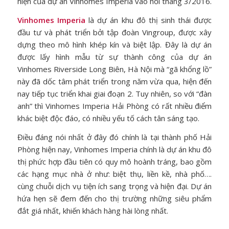
hiện của dự án Vinhomes Imperia vào hồi tháng 3/2016.
Vinhomes Imperia
là dự án khu đô thị sinh thái được
đầu tư và phát triển bởi tập đoàn Vingroup, được xây
dựng theo mô hình khép kín và biệt lập. Đây là dự án
được lấy hình mẫu từ sự thành công của dự án
Vinhomes Riverside Long Biên, Hà Nội mà “gã khổng lồ”
này đã dốc tâm phát triển trong năm vừa qua, hiện đến
nay tiếp tục triển khai giai đoạn 2. Tuy nhiên, so với “đàn
anh” thì Vinhomes Imperia Hải Phòng có rất nhiều điểm
khác biệt độc đáo, có nhiều yếu tố cách tân sáng tạo.
Điều đáng nói nhất ở đây đó chính là tại thành phố Hải
Phòng hiện nay, Vinhomes Imperia chính là dự án khu đô
thị phức hợp đầu tiên có quy mô hoành tráng, bao gồm
các hạng mục nhà ở như: biệt thụ, liền kề, nhà phố….
cùng chuỗi dịch vụ tiện ích sang trọng và hiện đại. Dự án
hứa hẹn sẽ đem đến cho thị trường những siêu phẩm
đắt giá nhất, khiến khách hàng hài lòng nhất.