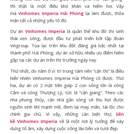
thì thật là một điều khó khăn và hiếm hoi. Vậy
mà
Vinhomes Imperia Hải Phòng
lại làm được, thỏa
mãn tất cả những yếu tố đó.
Dự án
Vinhomes Imperia
là quần thể khu đô thị sinh
thái ven sông, được đầu tư phát triển bởi tập đoàn
Vingroup. Tọa lạc trên khu đất đáng giá bậc nhất tại
thành phố Hải Phòng, dự án sở hữu nhiều ưu điểm hiếm
gặp tại các dự án trên thị trường ngày nay.
Thứ nhất, do nằm ở vị trí trung tâm nên “cận thị” là điều
hiển nhiên Vinhomes Imperia Hải Phòng có được. Thứ
hai, dự án có 2 mặt tiền giáp 2 con sông lớn là sông
Cấm và sông Thượng Lý, tức là “cận giang”. Theo các
nhà phong thủy, căn nhà gần sông sẽ thu hút được
nguồn sinh khí mạnh mẽ, đem lại may mắn, tài lộc cho
chính gia chủ. Vì vậy, những căn biệt thự,
liền
kề Vinhomes Imperia
sẽ là một nơi lý tưởng để xây
dựng tổ ấm, xây dựng cuộc sống lâu bền và tươi đẹp.