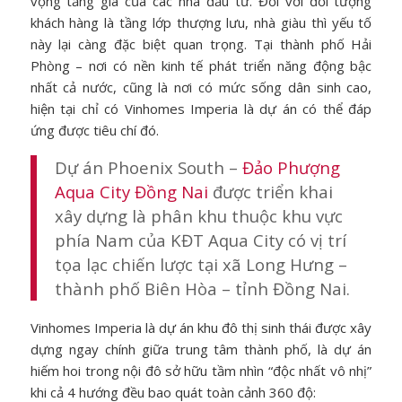
vọng tăng giá của các nhà đầu tư. Đối với đối tượng
khách hàng là tầng lớp thượng lưu, nhà giàu thì yếu tố
này lại càng đặc biệt quan trọng. Tại thành phố Hải
Phòng – nơi có nền kinh tế phát triển năng động bậc
nhất cả nước, cũng là nơi có mức sống dân sinh cao,
hiện tại chỉ có Vinhomes Imperia là dự án có thể đáp
ứng được tiêu chí đó.
Dự án Phoenix South –
Đảo Phượng
Aqua City Đồng Nai
được triển khai
xây dựng là phân khu thuộc khu vực
phía Nam của KĐT Aqua City có vị trí
tọa lạc chiến lược tại xã Long Hưng –
thành phố Biên Hòa – tỉnh Đồng Nai.
Vinhomes Imperia là dự án khu đô thị sinh thái được xây
dựng ngay chính giữa trung tâm thành phố, là dự án
hiếm hoi trong nội đô sở hữu tầm nhìn “độc nhất vô nhị”
khi cả 4 hướng đều bao quát toàn cảnh 360 độ: