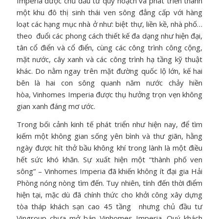
Imperia được chủ đầu tư quy hoạch và phát triển thành
một khu đô thị sinh thái ven sông đẳng cấp với hàng
loạt các hạng mục nhà ở như: biệt thự, liền kề, nhà phố…
theo đuổi các phong cách thiết kế đa dạng như hiện đại,
tân cổ điển và cổ điển, cùng các công trình công cộng,
mặt nước, cây xanh và các công trình hạ tầng kỹ thuật
khác. Do nằm ngay trên mặt đường quốc lộ lớn, kế hai
bên là hai con sông quanh năm nước chảy hiền
hòa, Vinhomes Imperia được thụ hưởng trọn vẹn không
gian xanh đáng mơ ước.
Trong bối cảnh kinh tế phát triển như hiện nay, để tìm
kiếm một không gian sống yên bình và thư giãn, hằng
ngày được hít thở bầu không khí trong lành là một điều
hết sức khó khăn. Sự xuất hiện một “thành phố ven
sông” – Vinhomes Imperia đã khiến không ít đại gia Hải
Phòng nóng nòng tìm đến. Tuy nhiên, tính đến thời điểm
hiện tại, mặc dù đã chính thức cho khởi công xây dựng
tòa tháp khách sạn cao 45 tầng nhưng chủ đầu tư
Vingroup chưa mở bán Vinhomes Imperia. Quý khách