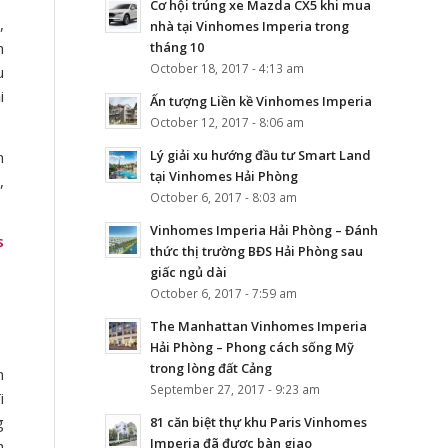
Cơ hội trúng xe Mazda CX5 khi mua
,
nhà tại Vinhomes Imperia trong
h
tháng 10
October 18, 2017 - 4:13 am
u
i
Ấn tượng Liền kề Vinhomes Imperia
October 12, 2017 - 8:06 am
Lý giải xu hướng đầu tư Smart Land
n
tại Vinhomes Hải Phòng
,
October 6, 2017 - 8:03 am
Vinhomes Imperia Hải Phòng – Đánh
s
thức thị trường BĐS Hải Phòng sau
giấc ngủ dài
October 6, 2017 - 7:59 am
The Manhattan Vinhomes Imperia
Hải Phòng – Phong cách sống Mỹ
trong lòng đất Cảng
n
September 27, 2017 - 9:23 am
i
g
81 căn biệt thự khu Paris Vinhomes
Imperia đã được bàn giao
h