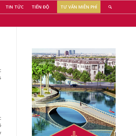
TIN TỨC
TIẾN ĐỘ
TƯ VẤN MIỄN PHÍ
c
s
c
ỏ
y