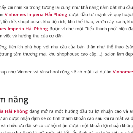
thấy cái nhìn xa trong tương lai cũng như khả năng nắm bắt nhu cầu
án
Vinhomes Imperia Hải Phòng
được đầu tư mạnh về quy hoạc
, liền kề, shophouse, khu tiện ích, khu thể thao, vườn cây xanh, kh
es Imperia Hải Phòng
được ví như một “tiểu thành phố” hiện đạ
m việc và hưởng thụ của cư dân.
ng tiện ích phù hợp với nhu cầu của bản thân như thể thao (sâ
m (trung tâm thương mại, khu shophouse cao cấp,…), salon làm đẹp
roup như Vinmec và Vinschool cũng sẽ có mặt tại dự án
Vinhome
ềm năng
ia Hải Phòng
đang mở ra một hướng đầu tư lợi nhuận cao và a
ự án được nhận định sẽ có tính thanh khoản cao sau khi ra mắt và đ
và nhiều ưu đãi sẽ có cơ hội nhận được một khoản lợi nhuận khôn
 chọn cho thuê lại với mức giá tốt, ổn định và an toàn khi so sán