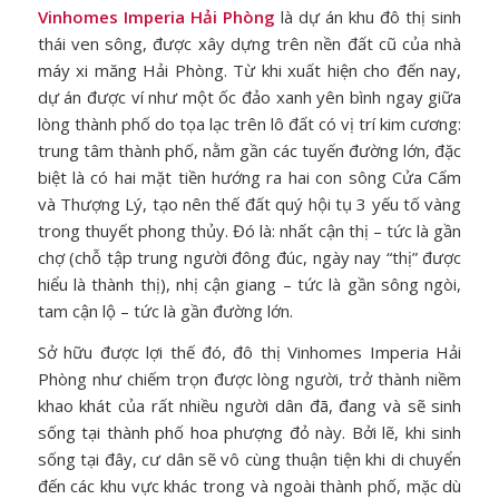
Vinhomes Imperia Hải Phòng
là dự án khu đô thị sinh
thái ven sông, được xây dựng trên nền đất cũ của nhà
máy xi măng Hải Phòng. Từ khi xuất hiện cho đến nay,
dự án được ví như một ốc đảo xanh yên bình ngay giữa
lòng thành phố do tọa lạc trên lô đất có vị trí kim cương:
trung tâm thành phố, nằm gần các tuyến đường lớn, đặc
biệt là có hai mặt tiền hướng ra hai con sông Cửa Cấm
và Thượng Lý, tạo nên thế đất quý hội tụ 3 yếu tố vàng
trong thuyết phong thủy. Đó là: nhất cận thị – tức là gần
chợ (chỗ tập trung người đông đúc, ngày nay “thị” được
hiểu là thành thị), nhị cận giang – tức là gần sông ngòi,
tam cận lộ – tức là gần đường lớn.
Sở hữu được lợi thế đó, đô thị Vinhomes Imperia Hải
Phòng như chiếm trọn được lòng người, trở thành niềm
khao khát của rất nhiều người dân đã, đang và sẽ sinh
sống tại thành phố hoa phượng đỏ này. Bởi lẽ, khi sinh
sống tại đây, cư dân sẽ vô cùng thuận tiện khi di chuyển
đến các khu vực khác trong và ngoài thành phố, mặc dù