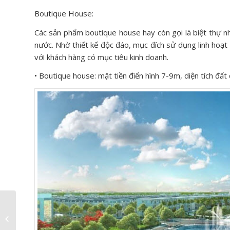
Boutique House:
Các sản phẩm boutique house hay còn gọi là biệt thự nh
nước. Nhờ thiết kế độc đáo, mục đích sử dụng linh hoạt 
với khách hàng có mục tiêu kinh doanh.
• Boutique house: mặt tiền điển hình 7-9m, diện tích đấ
Vị trí độc tôn quyết
định giá trị Vinhomes
Hải Phòng