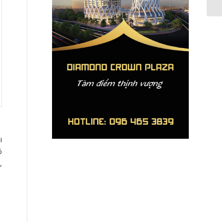
i
ó
,