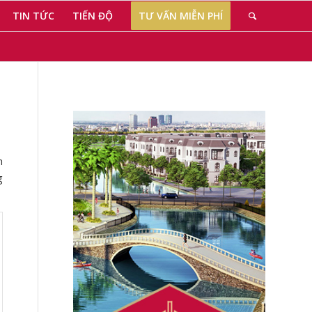
TIN TỨC
TIẾN ĐỘ
TƯ VẤN MIỄN PHÍ
h
g