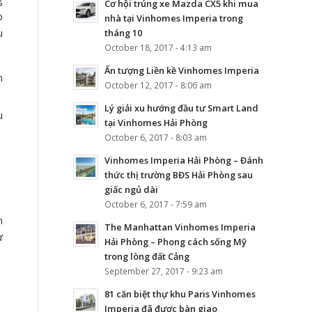
Cơ hội trúng xe Mazda CX5 khi mua
p
nhà tại Vinhomes Imperia trong
u
tháng 10
October 18, 2017 - 4:13 am
Ấn tượng Liền kề Vinhomes Imperia
m
October 12, 2017 - 8:06 am
Lý giải xu hướng đầu tư Smart Land
u
tại Vinhomes Hải Phòng
October 6, 2017 - 8:03 am
Vinhomes Imperia Hải Phòng – Đánh
thức thị trường BĐS Hải Phòng sau
giấc ngủ dài
October 6, 2017 - 7:59 am
n
The Manhattan Vinhomes Imperia
ư
Hải Phòng – Phong cách sống Mỹ
trong lòng đất Cảng
September 27, 2017 - 9:23 am
81 căn biệt thự khu Paris Vinhomes
Imperia đã được bàn giao