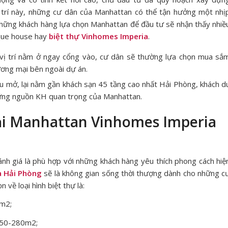
vị trí này, những cư dân của Manhattan có thể tận hưởng một nhị
 Những khách hàng lựa chọn Manhattan để đầu tư sẽ nhận thấy nhiề
ique house hay
biệt thự Vinhomes Imperia
.
i vị trí nằm ở ngay cổng vào, cư dân sẽ thường lựa chọn mua sắ
ương mại bên ngoài dự án.
hu mở, lại nằm gần khách sạn 45 tầng cao nhất Hải Phòng, khách d
những nguồn KH quan trọng của Manhattan.
tại Manhattan Vinhomes Imperia
nh giá là phù hợp với những khách hàng yêu thích phong cách hiệ
a Hải Phòng
sẽ là không gian sống thời thượng dành cho những c
 về loại hình biệt thự là:
0m2;
t 250-280m2;