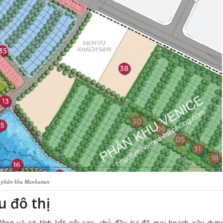
 phân khu Manhattan
u đô thị
ộng và có tính kết nối cao, chủ đầu tư đã quy hoạch xây dựn