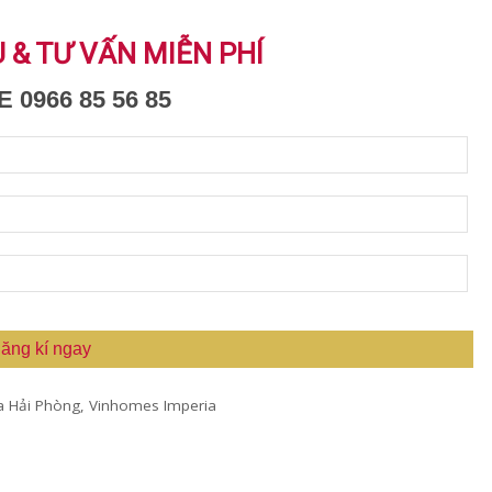
U & TƯ VẤN MIỄN PHÍ
 0966 85 56 85
ăng kí ngay
a Hải Phòng
,
Vinhomes Imperia