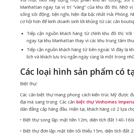
Manhattan ngay tại vị trí “vàng” của khu đô thị. Nhờ 
sống sôi động, tiện nghi, hiện đại bậc nhất Hải Phòng.
cơ hội hơn để kinh doanh sinh lời khủng từ các căn bout
Tiếp cận nguồn khách hàng từ chính khu đô thị: Vớ
ngay tại khu Manhattan thay vì các khu trung tâm th
Tiếp cận nguồn khách hàng từ bên ngoài: Vì đây là k
lịch và khách lưu trú ngắn ngày cùng là một trong 
Các loại hình sản phẩm có 
Biệt thự:
Các căn biệt thự mang phong cách kiến trúc Mỹ được đá
đại mà sang trọng. Các căn
biệt thự Vinhomes Imperi
dân đẳng cấp hàng đầu. Hiện tại, khách hàng có 2 lựa chọn
• Biệt thự song lập: mặt tiền 12m, diện tích đất 140-16
• Biệt thự đơn lập: mặt tiền tối thiểu 15m, diện tích đấ