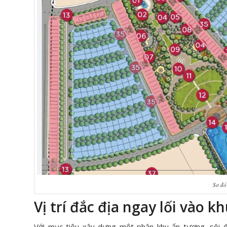
Sơ đồ
Vị trí đắc địa ngay lối vào kh
Với mục tiêu xây dựng một phân khu ấn tượng, sôi đ