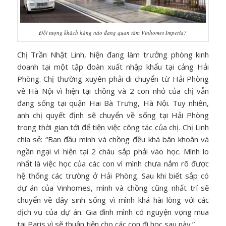
Đối tượng khách hàng nào đang quan tâm Vinhomes Imperia?
Chị Trần Nhật Linh, hiện đang làm trưởng phòng kinh
doanh tại một tập đoàn xuất nhập khẩu tại cảng Hải
Phòng. Chị thường xuyên phải di chuyển từ Hải Phòng
về Hà Nội vì hiện tại chồng và 2 con nhỏ của chị vẫn
đang sống tại quận Hai Bà Trưng, Hà Nội. Tuy nhiên,
anh chị quyết định sẽ chuyển về sống tại Hải Phòng
trong thời gian tới để tiện việc công tác của chị. Chị Linh
chia sẻ: “Ban đầu mình và chồng đều khá băn khoăn và
ngần ngại vì hiện tại 2 cháu sắp phải vào học. Mình lo
nhất là việc học của các con vì mình chưa nắm rõ được
hệ thống các trường ở Hải Phòng. Sau khi biết sắp có
dự án của Vinhomes, mình và chồng cũng nhất trí sẽ
chuyển về đây sinh sống vì mình khá hài lòng với các
dịch vụ của dự án. Gia đình mình có nguyện vọng mua
tại Paris vì sẽ thuận tiện cho các con đi học sau này.”